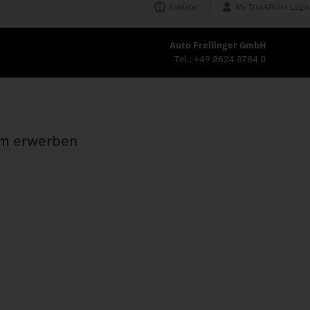
Anbieter
My TruckPoint Login
Auto Freilinger GmbH
Tel.:
+49 8624 8784 0
tum erwerben